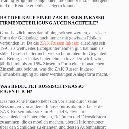
Trading-Programme angeboten, die ohne Risiko einhergehen
und die Rendite erheblich steigern können.
HAT DER KAUF EINER ZAK RUSSEN INKASSO
FIRMENBETEILIGUNG AUCH NACHTEILE?
Grundsätzlich muss darauf hingewiesen werden, dass jede
Form der Geldanlage auch immer mit gewissen Risiken
verbunden ist. Da die
ZAK Russen Inkasso
allerdings seit
1991 als weltweites Erfolgsunternehmen gilt, hat man als
stiller Gesellschafter nicht viel zu befürchten. Im Gegenteil:
der Betrag, der in das Unternehmen investiert wird, wird
jährlich mit bis zu 18% Zinsen in Form einer monatlichen
Zinszahlung belohnt, was die ZAK Russen Inkasso
Firmenbeteiligung zu einer werthaltigen Anlageform macht.
WAS BEDEUTET RUSSISCH INKASSO
EIGENTLICH?
Das russische Inkasso hebt sich vor allem durch seine
Ressourcen von anderen Inkassobüros ab. So arbeitet die
ZAK Russen Inkasso zum Beispiel weltweit mit
verschiedenen Unternehmen, Behörden und Dienstleistern
zusammen, die es möglich machen, überall Informationen
über den Schuldner zu erlangen und dessen Aufenthaltsort