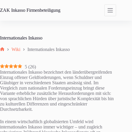
Zum
Inhalt
ZAK
Inkasso Firmenbeteiligung
springen
Internationales Inkasso
Wiki
Internationales Inkasso
Start
5
(
26
)
Internationales Inkasso bezeichnet den länderübergreifenden
Einzug offener Geldforderungen, wenn Schuldner und
Gläubiger in verschiedenen Staaten ansässig sind. Im
Vergleich zum nationalen Forderungseinzug bringt diese
Variante erhebliche zusätzliche Herausforderungen mit sich:
von sprachlichen Hürden über juristische Komplexität bis hin
zu kulturellen Differenzen und eingeschränkter
Durchsetzbarkeit.
In einem wirtschaftlich globalisierten Umfeld wird
internationales Inkasso immer wichtiger – und zugleich